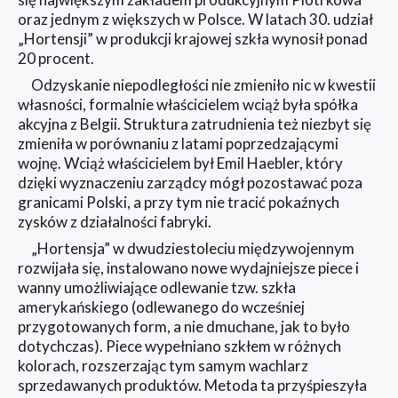
oraz jednym z większych w Polsce. W latach 30. udział
„Hortensji” w produkcji krajowej szkła wynosił ponad
20 procent.
Odzyskanie niepodległości nie zmieniło nic w kwestii
własności, formalnie właścicielem wciąż była spółka
akcyjna z Belgii. Struktura zatrudnienia też niezbyt się
zmieniła w porównaniu z latami poprzedzającymi
wojnę. Wciąż właścicielem był Emil Haebler, który
dzięki wyznaczeniu zarządcy mógł pozostawać poza
granicami Polski, a przy tym nie tracić pokaźnych
zysków z działalności fabryki.
„Hortensja” w dwudziestoleciu międzywojennym
rozwijała się, instalowano nowe wydajniejsze piece i
wanny umożliwiające odlewanie tzw. szkła
amerykańskiego (odlewanego do wcześniej
przygotowanych form, a nie dmuchane, jak to było
dotychczas). Piece wypełniano szkłem w różnych
kolorach, rozszerzając tym samym wachlarz
sprzedawanych produktów. Metoda ta przyśpieszyła