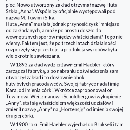
piec. Nowo utworzony zakład otrzymał nazwę Huta
Szkła „Anna”. Wspólnicy oficjalnie występowali pod
nazwą M. Tuwim i S-ka.
Huta „Anna” musiała jednak przynosić zyski mniejsze
od zakładanych, a może po prostu doszło do
wewnętrznych sporów między właścicielami? Tego nie
wiemy. Faktem jest, że po trzech latach działalności
rozpoczęły się przestoje, a produkcja wyrobów była
wielokrotnie zawieszana.
W 1893 zakład wydzierżawił Emil Haebler, który
zarządzał fabryką, a po nabraniu doświadczenia sam
otworzył zakład i to dosłownie obok
huty byłych pracodawców. Swojej fabryce nadał imię
Kara, od imienia córki. Wkrótce zaproponował on
Tuwimowi, Weitzmanowi i Schuldbergowi wykupienie
„Anny”, stał się właścicielem większości udziałów i
zmienił nazwę „Anny” na „Hortensję” od imienia swojej
drugiej córki.
W 1900 roku Emil Haebler wyjechał do Brukseli i tam