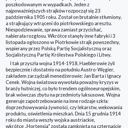
poszkodowanym w wypadkach. Jeden z
najpoważniejszych strajków rozpoczął się 23
października 1905 roku. Został on brutalnie stłumiony,
a strajkujący wtrąceni do piotrkowskiego aresztu.
Niespodziewanie, sprawa zamiast przycichać,
nabierała rozgłosu. Wkrótce stanęły inne fabryki i 3
listopada ogłoszono w Piotrkowie strajk powszechny,
wspierany przez Polską Partię Socjalistyczną oraz
Socjalistyczną Partię Królestwa Polskiego i Litwy.
I tak przyszła wojna 1914-1918, Haeblerowie żyli
bezpiecznie i dostatnio na południu Austro-Węgier,
zakładem zarządzali menedżerowie: Jan Barta i Ignacy
Cenek. Wojna światowa wywołała poważny kryzys w
branży hutniczej, co było trendem ogólnoeuropejskim,
brak wówczas zbytu na przedmioty luksusowe. Wojna
generuje zapotrzebowanie na inne rodzaje szkła:
doprzechowywania żywności, czy lekarstw, wekowania
produktu, oświetlenia mieszkań. Dnia 15 grudnia 1914
roku do miasta weszły wojska austriackie,
wkrótce „Hortensja” została zamknięta na czternaście