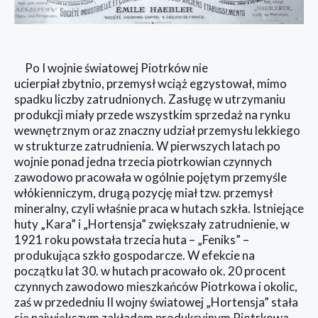
Po I wojnie światowej Piotrków nie
ucierpiał zbytnio, przemysł wciąż egzystował, mimo
spadku liczby zatrudnionych. Zasługę w utrzymaniu
produkcji miały przede wszystkim sprzedaż na rynku
wewnętrznym oraz znaczny udział przemysłu lekkiego
w strukturze zatrudnienia. W pierwszych latach po
wojnie ponad jedna trzecia piotrkowian czynnych
zawodowo pracowała w ogólnie pojętym przemyśle
włókienniczym, drugą pozycję miał tzw. przemysł
mineralny, czyli właśnie praca w hutach szkła. Istniejące
huty „Kara” i „Hortensja” zwiększały zatrudnienie, w
1921 roku powstała trzecia huta – „Feniks” –
produkująca szkło gospodarcze. W efekcie na
początku lat 30. w hutach pracowało ok. 20 procent
czynnych zawodowo mieszkańców Piotrkowa i okolic,
zaś w przededniu II wojny światowej „Hortensja” stała
się największym zakładem produkcyjnym Piotrkowa