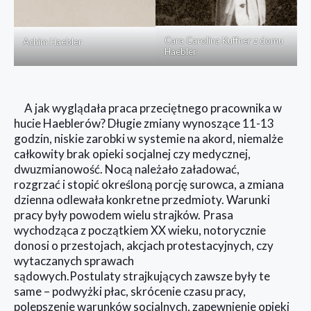
Cara Carolina Kuffner z domu
Achim Haebler
Haebler
A jak wyglądała praca przeciętnego pracownika w
hucie Haeblerów? Długie zmiany wynoszące 11-13
godzin, niskie zarobki w systemie na akord, niemalże
całkowity brak opieki socjalnej czy medycznej,
dwuzmianowość. Nocą należało załadować,
rozgrzać i stopić określoną porcję surowca, a zmiana
dzienna odlewała konkretne przedmioty. Warunki
pracy były powodem wielu strajków. Prasa
wychodząca z początkiem XX wieku, notorycznie
donosi o przestojach, akcjach protestacyjnych, czy
wytaczanych sprawach
sądowych.Postulaty strajkujących zawsze były te
same – podwyżki płac, skrócenie czasu pracy,
polepszenie warunków socjalnych, zapewnienie opieki