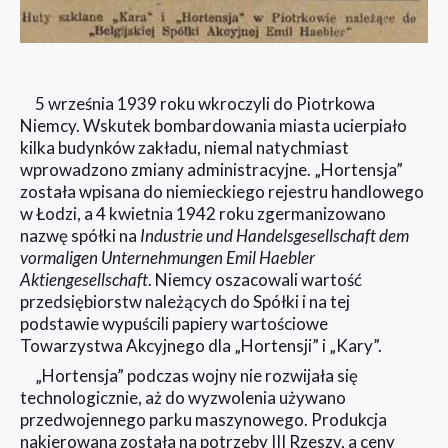
5 września 1939 roku wkroczyli do Piotrkowa
Niemcy. Wskutek bombardowania miasta ucierpiało
kilka budynków zakładu, niemal natychmiast
wprowadzono zmiany administracyjne. „Hortensja”
została wpisana do niemieckiego rejestru handlowego
w Łodzi, a 4 kwietnia 1942 roku zgermanizowano
nazwę spółki na
Industrie und Handelsgesellschaft dem
vormaligen Unternehmungen Emil Haebler
Aktiengesellschaft
. Niemcy oszacowali wartość
przedsiębiorstw należących do Spółki i na tej
podstawie wypuścili papiery wartościowe
Towarzystwa Akcyjnego dla „Hortensji” i „Kary”.
„Hortensja” podczas wojny nie rozwijała się
technologicznie, aż do wyzwolenia używano
przedwojennego parku maszynowego. Produkcja
nakierowana została na potrzeby III Rzeszy, a ceny