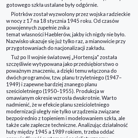
gotowego szkła ustalane były odgórnie.
Piotrków został wyzwolony przez wojska radzieckie
w nocy z 17 na 18 stycznia 1945 roku. Od czasów
powojennych zupełnie znika
temat własności Haeblerów, jakby ich nigdy nie było.
Nazwisko ukazuje się już tylko raz, a mianowicie przy
przygotowaniach do nacjonalizacji zakładu.
Tuż po II wojnie światowej „Hortensja” została
szczęśliwie wytypowana jako przedsiębiorstwo o
poważnym znaczeniu, a dzięki temu włączona do
dwóch programów, tzw. planu trzyletniego (1947–
1949) i zapewne bardziej znanego planu
sześcioletniego (1950–1955). Produkcja w
omawianym okresie wzrosła dwukrotnie. Warto
nadmienić, że w efekcie planu sześcioletniego
modernizacji uległy nie tylko urządzenia związane
bezpośrednio z topieniem i modelowaniem szkła, ale
także całe zaplecze techniczne. Analizując działalność
huty między 1945 a 1989 rokiem, trzeba oddać