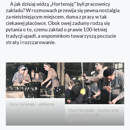
A jak dzisiaj widzą „Hortensję” byli pracownicy
zakładu? W rozmowach przewija się pewna nostalgia
za nieistniejącym miejscem, duma z pracy w tak
ciekawej placówce. Obok owej zadumy rodzą się
pytania o to, czemu zakład o prawie 100-letniej
tradycji upadł, a wspominkom towarzyszą poczucie
straty i rozczarowanie.
Huta Hortensja – szlifiernia
Huta Hortensja – hutnicy przy
wytwarzaniu szkła
dmuchanego