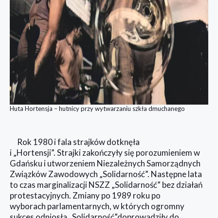
Huta Hortensja – hutnicy przy wytwarzaniu szkła dmuchanego
Rok 1980 i fala strajków dotknęła
i „Hortensji”. Strajki zakończyły się porozumieniem w
Gdańsku i utworzeniem Niezależnych Samorządnych
Związków Zawodowych „Solidarność”. Następne lata
to czas marginalizacji NSZZ „Solidarność” bez działań
protestacyjnych. Zmiany po 1989 roku po
wyborach parlamentarnych, w których ogromny
sukces odniosła „Solidarność”doprowadziły do