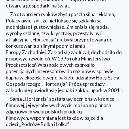
otwarcia gospodarki na świat.
Za otwarciem rynków zbytu poszła silna reklama,
Polacy uwierzyli, że nietłukące się szklanki są
modniejsze i gustowniejsze. Zmieniała się moda,
wyroby szklane, tzw. kryształy, przestały być
atrakcyjne. „Hortensja” nie była przygotowana do
konkurowania z silnymi podmiotami z
Europy Zachodniej. Zakład się zadłużał, dochodziło do
grupowych zwolnień. W 1995 roku Ministerstwo
Przekształceń Własnościowych zaprosiło
potencjalnych interesantów do rozmów w sprawie
kupna większościowego pakietu udziałów Huty Szkła
Gospodarczego „Hortensja”. Próba sprzedaży
zakładu nie powiodłasię jednak i zakład upadł w 2004 r.
Sama „Hortensja” została uwieczniona w kronice
filmowej, jej wyroby wychwycić można na planach
zdjęciowych wielu polskich produkcji
filmowych, wspomniana jest także w bajce dla
dzieci „Podróże Bolka i Lolka”.