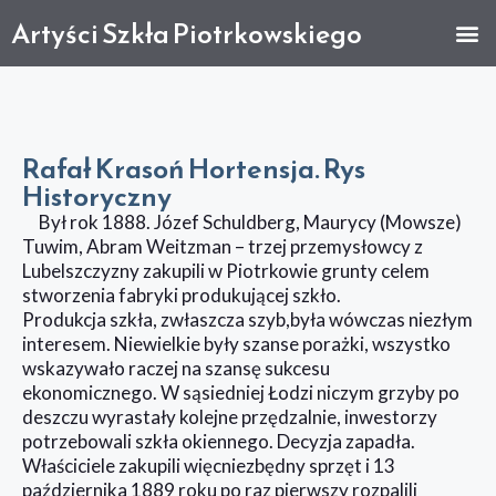
Artyści Szkła Piotrkowskiego
Rafał Krasoń Hortensja. Rys
Historyczny
Był rok 1888. Józef Schuldberg, Maurycy (Mowsze)
Tuwim, Abram Weitzman – trzej przemysłowcy z
Lubelszczyzny zakupili w Piotrkowie grunty celem
stworzenia fabryki produkującej szkło.
Produkcja szkła, zwłaszcza szyb,była wówczas niezłym
interesem. Niewielkie były szanse porażki, wszystko
wskazywało raczej na szansę sukcesu
ekonomicznego. W sąsiedniej Łodzi niczym grzyby po
deszczu wyrastały kolejne przędzalnie, inwestorzy
potrzebowali szkła okiennego. Decyzja zapadła.
Właściciele zakupili więcniezbędny sprzęt i 13
października 1889 roku po raz pierwszy rozpalili