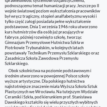
sprawiedliwość systemowi socjalistycznemu,
podnoszącemu temat humanizacji pracy. Jeszcze po II
wojnie światowej poziom wykształcenia pracowników
był wręcz tragiczny, stopień analfabetyzmu wysoki i
tylko część załogi posiadała pełne wykształcenie
podstawowe. Dnia 1 września 1946 roku utworzono
kurs hutmistrzów dla osób już pracujących w
fabryce, później rozwinięto szkołę, tworząc
Gimnazjum Przemysłowe Hutnictwa Szkła w
Piotrkowie Trybunalskim, w kolejnych latach
powstawały Technikum Przemysłu Szklarskiego oraz
Zasadnicza Szkoła Zawodowa Przemysłu
Szklarskiego.
Obok szkolnictwa na poziomie podstawowym i
średnim utworzono w powojennej Polsce szkoły
wyższe artystyczne. Dla polskiego hutnictwa
najistotniejsze znaczenie miała Wyższa Szkoła Sztuk
Plastycznych we Wrocławiu. Na tutejszym Wydziale
Ceramiki i Szkła, pod kierunkiem prof. Stanisława
Dawskiego kształciło się wielu przyszłych wybitnych