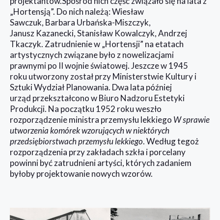
projektantów.Spośród nich część związało się na lata z
„Hortensją”. Do nich należą: Wiesław
Sawczuk, Barbara Urbańska-Miszczyk,
Janusz Kazanecki, Stanisław Kowalczyk, Andrzej
Tkaczyk. Zatrudnienie w „Hortensji” na etatach
artystycznych związane było z nowelizacjami
prawnymi po II wojnie światowej. Jeszcze w 1945
roku utworzony został przy Ministerstwie Kultury i
Sztuki Wydział Planowania. Dwa lata później
urząd przekształcono w Biuro Nadzoru Estetyki
Produkcji. Na początku 1952 roku weszło
rozporządzenie ministra przemysłu lekkiego
W sprawie
utworzenia komórek wzorujących w niektórych
przedsiębiorstwach przemysłu lekkiego
. Według tegoż
rozporządzenia przy zakładach szkła i porcelany
powinni być zatrudnieni artyści, których zadaniem
byłoby projektowanie nowych wzorów.